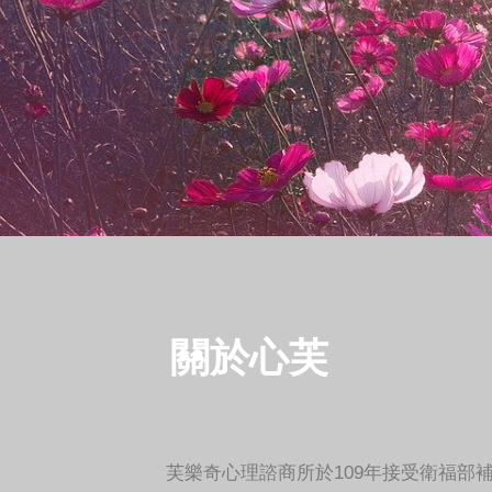
關於心芙
衛福部保護服務司為深化
芙樂奇心理諮商所於109年接受衛福部