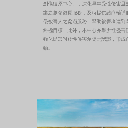
害且無司法協助需求個案
創傷復原中心」，深化早年受性侵害且
服務，並引導民間團體投
案之創傷復原服務，及時提供諮商輔導
傷復原服務行列，運用公
侵被害人之處遇服務，幫助被害者達到
金補助經費辦理「性侵害
心建置推動計畫」。本所於
終極目標；此外，本中心亦舉辦性侵害
受衛福部保護服務司委託
強化民眾對於性侵害創傷之認識，形成
芙創傷復原中心」，藉以
動。
害人之處遇服務品質，並
於性侵害創傷之認識。