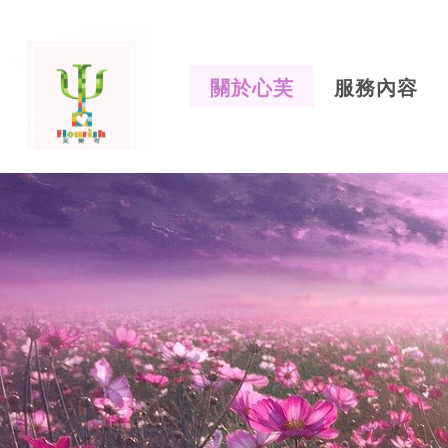
關於心芙
服務內容
芙樂奇心
所-心芙
中心