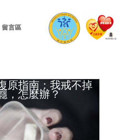
留言區
復原指南：我戒不掉
癮，怎麼辦？