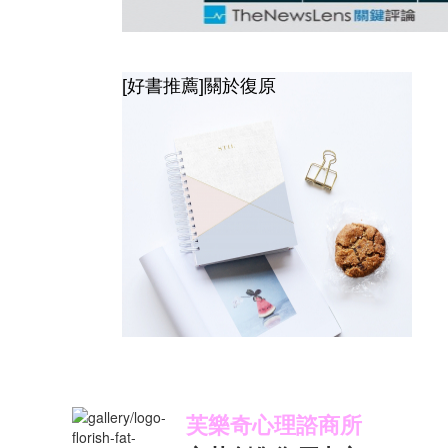
[好書推薦]關於復原
芙樂奇心理諮商所